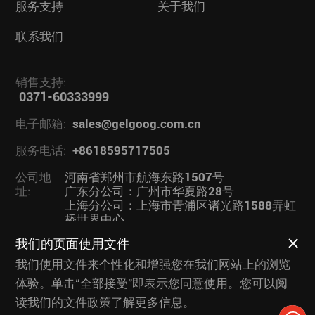
服务支持
关于我们
联系我们
销售支持:
0371-60333999
电子邮箱:
sales@gelgoog.com.cn
服务电话:
+8618595717505
公司地
河南省郑州市航海东路1507号
址:
广东分公司：广州市华夏路28号
上海分公司：上海市青浦区诸光路1588弄虹
桥世界中心
我们的页面使用文件
业务链接：
果蔬加工设备
|
我们使用文件来个性化和增强您在我们网站上的浏览
体验。单击“全部接受”即表示您同意使用。您可以阅
读我们的文件政策了解更多信息。
版权所有 © 杰尔古格智能科技有限公司 2026
豫ICP备