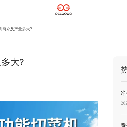
机简介及产量多大?
多大?
净
202
番