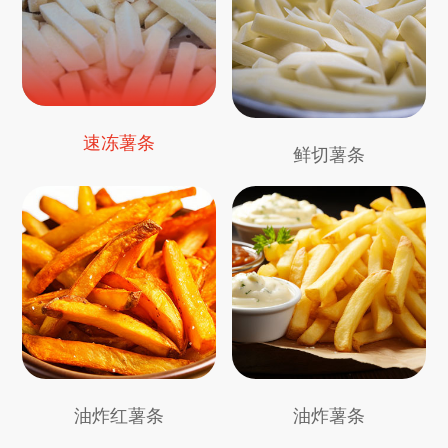
速冻薯条
鲜切薯条
油炸红薯条
油炸薯条