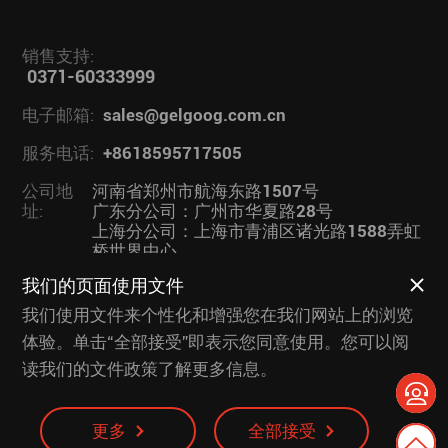
销售支持:
0371-60333999
电子邮箱:
sales@gelgoog.com.cn
服务电话:
+8618595717505
公司地
河南省郑州市航海东路1507号
址:
广东分公司：广州市华夏路28号
上海分公司：上海市青浦区诸光路1588弄虹
桥世界中心
我们的页面使用文件
业务链接：
果蔬加工设备
|
我们使用文件来个性化和增强您在我们网站上的浏览
体验。单击“全部接受”即表示您同意使用。您可以阅
读我们的文件政策了解更多信息。
版权所有 © 杰尔古格智能科技有限公司 2026
豫ICP备
2020030649号-1
更多
全部接受
隐私政策
免责声明
使用条款
网站地图