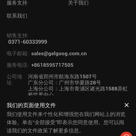
服务支持
关于我们
联系我们
销售支持:
0371-60333999
电子邮箱:
sales@gelgoog.com.cn
服务电话:
+8618595717505
公司地
河南省郑州市航海东路1507号
址:
广东分公司：广州市华夏路28号
上海分公司：上海市青浦区诸光路1588弄虹
桥世界中心
我们的页面使用文件
业务链接：
果蔬加工设备
|
我们使用文件来个性化和增强您在我们网站上的浏览
体验。单击“全部接受”即表示您同意使用。您可以阅
读我们的文件政策了解更多信息。
版权所有 © 杰尔古格智能科技有限公司 2026
豫ICP备