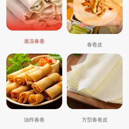
速冻春卷
春卷皮
油炸春卷
方型春卷皮