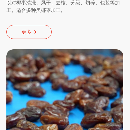
以对椰枣清洗、风干、去核、分级、切碎、包装等加
工。适合多种类椰枣加工。
更多
更多
更多